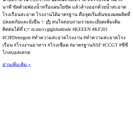
นาที ขัดด้วยฟองน้ำหรือแผ่นใยขัด แล้วล้างออกด้วยน้ำสะอาด
โรงเรือนสะอาด โรงงานได้มาตรฐาน คือจุดเริ่มต้นของผลผลิตที่
ปลอดภัยและยั่งยืน ✨ 📩 สนใจสอบถามรายละเอียดเพิ่มเติม
ติดต่อได้ที่ 👉 m.me/ccgtglobaltrade #KEEEN #KF201
#CIPDetergent #ทำความสะอาดโรงงาน #ทำความสะอาดโรง
เรือน #โรงงานอาหาร #โรงเชือด #มาตรฐานNSF #CCGT #ซีซี
โกลบอลเทรด
อ่านเพิ่มเติม »