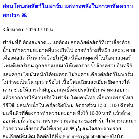
อ่อนโยนต่อสัตว์ในฟาร์ม แต่ทรงพลังในการขจัดคราบ
สกปรก 🧼
3 สิงหาคม 2026
17:10 น.
ฟาร์มที่ดี ต้องสะอาด… แต่ต้องปลอดภัยต่อสัตว์ที่เราเลี้ยงด้วย
น้ำยาทำความสะอาดที่แรงเกินไป อาจทำร้ายพื้นผิว และระคาย
เคืองต่อสัตว์ในฟาร์มโดยไม่รู้ตัว นี่คือเหตุผลที่ ไบโอมาสเตอร์
โฟมดีเทอร์เจน ถูกออกแบบมาให้แตกต่าง 👇 ล้างคราบอินทรีย์
และคราบไขมันหนักได้หมดจด ไม่ระคายเคืองต่อสัตว์ในฟาร์ม
ไม่ว่าจะเป็นโค สุกร หรือไก่ เนื้อโฟมเนียนละเอียด ยึดเกาะได้
นาน ช่วยให้สารสำคัญออกฤทธิ์เต็มประสิทธิภาพ ทดสอบมา
แล้วจากการใช้งานจริงในฟาร์ม โดยคนไทย เพื่อเกษตรกรไทย
วิธีใช้: ผสมกับน้ำในเครื่องฉีดโฟม อัตราส่วน 1:50-1:100 ฉีดพ่น
บนพื้นผิวที่ต้องการทำความสะอาด ทิ้งไว้ 10-30 นาที แล้วล้าง
ออกด้วยน้ำสะอาด เพราะความสะอาดของฟาร์ม ไม่ควรแลกมา
ด้วยความเสี่ยงต่อสัตว์ที่เราดูแล 💙 📩 สนใจสอบถามราย
ละเอียดเพิ่มเติม ติดต่อได้ที่ 👉 m.me/ccgtglobaltrade #ไบโอ