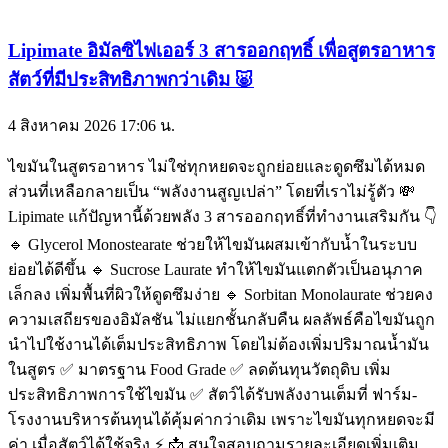
Lipimate อิมัลซิไฟเออร์ 3 สารออกฤทธิ์ เพื่อสูตรอาหาร
สัตว์ที่มีประสิทธิภาพกว่าเดิม 🐷
4 สิงหาคม 2026
17:06 น.
ไขมันในสูตรอาหาร ไม่ใช่ทุกหยดจะถูกย่อยและดูดซึมได้หมด
ส่วนที่เหลือกลายเป็น “พลังงานสูญเปล่า” โดยที่เราไม่รู้ตัว 💸
Lipimate แก้ปัญหานี้ด้วยพลัง 3 สารออกฤทธิ์ที่ทำงานเสริมกัน 👇
🔹 Glycerol Monostearate ช่วยให้ไขมันผสมเข้ากับน้ำในระบบ
ย่อยได้ดีขึ้น 🔹 Sucrose Laurate ทำให้ไขมันแตกตัวเป็นอนุภาค
เล็กลง เพิ่มพื้นที่ผิวให้ดูดซึมง่าย 🔹 Sorbitan Monolaurate ช่วยคง
ความเสถียรของอิมัลชัน ไม่แยกชั้นกลับคืน ผลลัพธ์คือไขมันถูก
นำไปใช้งานได้เต็มประสิทธิภาพ โดยไม่ต้องเพิ่มปริมาณน้ำมัน
ในสูตร ✅ มาตรฐาน Food Grade ✅ ลดต้นทุนวัตถุดิบ เพิ่ม
ประสิทธิภาพการใช้ไขมัน ✅ สัตว์ได้รับพลังงานเต็มที่ ฟาร์ม-
โรงงานบริหารต้นทุนได้คุ้มค่ากว่าเดิม เพราะไขมันทุกหยดจะมี
ค่า เมื่อสัตว์ได้ใช้จริง ⚡ 📩 สนใจสอบถามรายละเอียดเพิ่มเติม