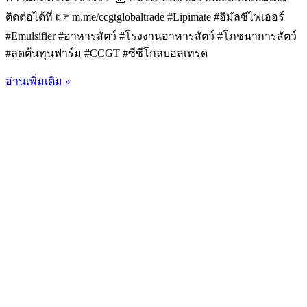
ติดต่อได้ที่ 👉 m.me/ccgtglobaltrade #Lipimate #อิมัลซิไฟเออร์
#Emulsifier #อาหารสัตว์ #โรงงานอาหารสัตว์ #โภชนาการสัตว์
#ลดต้นทุนฟาร์ม #CCGT #ซีซีโกลบอลเทรด
อ่านเพิ่มเติม »