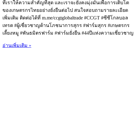
ที่เราให้ความสำคัญที่สุด และเราจะยังคงมุ่งมั่นเพื่อการเติบโต
ของเกษตรกรไทยอย่างยั่งยืนต่อไป สนใจสอบถามรายละเอียด
เพิ่มเติม ติดต่อได้ที่ m.me/ccgtglobaltrade #CCGT #ซีซีโกลบอล
เทรด #ผู้เชี่ยวชาญด้านโภชนาการสุกร #ฟาร์มสุกร #เกษตรกร
เลี้ยงหมู #พันธมิตรฟาร์ม #ฟาร์มยั่งยืน #44ปีแห่งความเชี่ยวชาญ
อ่านเพิ่มเติม »