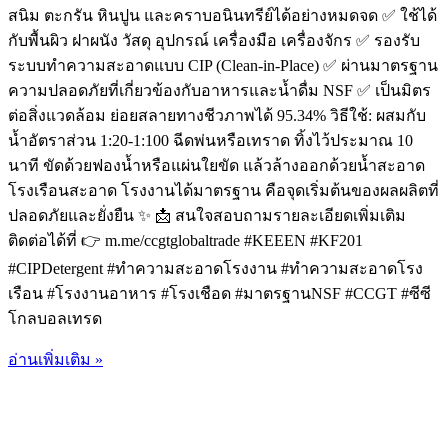
สนิม ตะกรัน หินปูน และคราบอนินทรีย์ได้อย่างหมดจด ✅ ใช้ได้
กับพื้นผิว ฝาผนัง วัสดุ อุปกรณ์ เครื่องมือ เครื่องจักร ✅ รองรับ
ระบบทำความสะอาดแบบ CIP (Clean-in-Place) ✅ ผ่านมาตรฐาน
ความปลอดภัยที่เกี่ยวข้องกับอาหารและน้ำดื่ม NSF ✅ เป็นมิตร
ต่อสิ่งแวดล้อม ย่อยสลายทางชีวภาพได้ 95.34% วิธีใช้: ผสมกับ
น้ำอัตราส่วน 1:20-1:100 ฉีดพ่นหรือเทราด ทิ้งไว้ประมาณ 10
นาที ขัดด้วยฟองน้ำหรือแผ่นใยขัด แล้วล้างออกด้วยน้ำสะอาด
โรงเรือนสะอาด โรงงานได้มาตรฐาน คือจุดเริ่มต้นของผลผลิตที่
ปลอดภัยและยั่งยืน ✨ 📩 สนใจสอบถามรายละเอียดเพิ่มเติม
ติดต่อได้ที่ 👉 m.me/ccgtglobaltrade #KEEEN #KF201
#CIPDetergent #ทำความสะอาดโรงงาน #ทำความสะอาดโรง
เรือน #โรงงานอาหาร #โรงเชือด #มาตรฐานNSF #CCGT #ซีซี
โกลบอลเทรด
อ่านเพิ่มเติม »