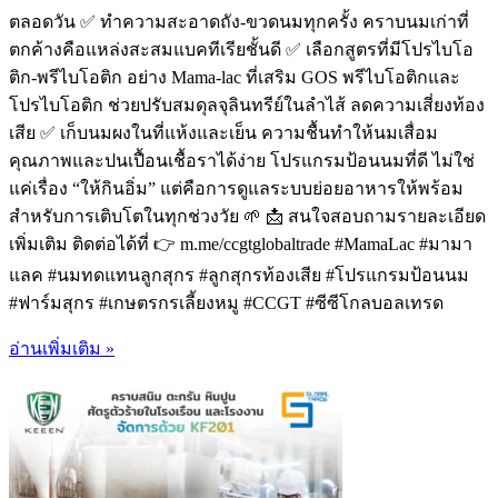
ตลอดวัน ✅ ทำความสะอาดถัง-ขวดนมทุกครั้ง คราบนมเก่าที่
ตกค้างคือแหล่งสะสมแบคทีเรียชั้นดี ✅ เลือกสูตรที่มีโปรไบโอ
ติก-พรีไบโอติก อย่าง Mama-lac ที่เสริม GOS พรีไบโอติกและ
โปรไบโอติก ช่วยปรับสมดุลจุลินทรีย์ในลำไส้ ลดความเสี่ยงท้อง
เสีย ✅ เก็บนมผงในที่แห้งและเย็น ความชื้นทำให้นมเสื่อม
คุณภาพและปนเปื้อนเชื้อราได้ง่าย โปรแกรมป้อนนมที่ดี ไม่ใช่
แค่เรื่อง “ให้กินอิ่ม” แต่คือการดูแลระบบย่อยอาหารให้พร้อม
สำหรับการเติบโตในทุกช่วงวัย 🌱 📩 สนใจสอบถามรายละเอียด
เพิ่มเติม ติดต่อได้ที่ 👉 m.me/ccgtglobaltrade #MamaLac #มามา
แลค #นมทดแทนลูกสุกร #ลูกสุกรท้องเสีย #โปรแกรมป้อนนม
#ฟาร์มสุกร #เกษตรกรเลี้ยงหมู #CCGT #ซีซีโกลบอลเทรด
อ่านเพิ่มเติม »