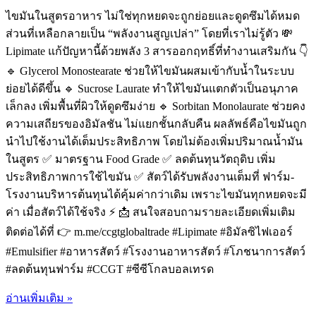
ไขมันในสูตรอาหาร ไม่ใช่ทุกหยดจะถูกย่อยและดูดซึมได้หมด
ส่วนที่เหลือกลายเป็น “พลังงานสูญเปล่า” โดยที่เราไม่รู้ตัว 💸
Lipimate แก้ปัญหานี้ด้วยพลัง 3 สารออกฤทธิ์ที่ทำงานเสริมกัน 👇
🔹 Glycerol Monostearate ช่วยให้ไขมันผสมเข้ากับน้ำในระบบ
ย่อยได้ดีขึ้น 🔹 Sucrose Laurate ทำให้ไขมันแตกตัวเป็นอนุภาค
เล็กลง เพิ่มพื้นที่ผิวให้ดูดซึมง่าย 🔹 Sorbitan Monolaurate ช่วยคง
ความเสถียรของอิมัลชัน ไม่แยกชั้นกลับคืน ผลลัพธ์คือไขมันถูก
นำไปใช้งานได้เต็มประสิทธิภาพ โดยไม่ต้องเพิ่มปริมาณน้ำมัน
ในสูตร ✅ มาตรฐาน Food Grade ✅ ลดต้นทุนวัตถุดิบ เพิ่ม
ประสิทธิภาพการใช้ไขมัน ✅ สัตว์ได้รับพลังงานเต็มที่ ฟาร์ม-
โรงงานบริหารต้นทุนได้คุ้มค่ากว่าเดิม เพราะไขมันทุกหยดจะมี
ค่า เมื่อสัตว์ได้ใช้จริง ⚡ 📩 สนใจสอบถามรายละเอียดเพิ่มเติม
ติดต่อได้ที่ 👉 m.me/ccgtglobaltrade #Lipimate #อิมัลซิไฟเออร์
#Emulsifier #อาหารสัตว์ #โรงงานอาหารสัตว์ #โภชนาการสัตว์
#ลดต้นทุนฟาร์ม #CCGT #ซีซีโกลบอลเทรด
อ่านเพิ่มเติม »