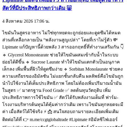
สัตว์ที่มีประสิทธิภาพกว่าเดิม 🐷
4 สิงหาคม 2026
17:06 น.
ไขมันในสูตรอาหาร ไม่ใช่ทุกหยดจะถูกย่อยและดูดซึมได้หมด
ส่วนที่เหลือกลายเป็น “พลังงานสูญเปล่า” โดยที่เราไม่รู้ตัว 💸
Lipimate แก้ปัญหานี้ด้วยพลัง 3 สารออกฤทธิ์ที่ทำงานเสริมกัน 👇
🔹 Glycerol Monostearate ช่วยให้ไขมันผสมเข้ากับน้ำในระบบ
ย่อยได้ดีขึ้น 🔹 Sucrose Laurate ทำให้ไขมันแตกตัวเป็นอนุภาค
เล็กลง เพิ่มพื้นที่ผิวให้ดูดซึมง่าย 🔹 Sorbitan Monolaurate ช่วยคง
ความเสถียรของอิมัลชัน ไม่แยกชั้นกลับคืน ผลลัพธ์คือไขมันถูก
นำไปใช้งานได้เต็มประสิทธิภาพ โดยไม่ต้องเพิ่มปริมาณน้ำมัน
ในสูตร ✅ มาตรฐาน Food Grade ✅ ลดต้นทุนวัตถุดิบ เพิ่ม
ประสิทธิภาพการใช้ไขมัน ✅ สัตว์ได้รับพลังงานเต็มที่ ฟาร์ม-
โรงงานบริหารต้นทุนได้คุ้มค่ากว่าเดิม เพราะไขมันทุกหยดจะมี
ค่า เมื่อสัตว์ได้ใช้จริง ⚡ 📩 สนใจสอบถามรายละเอียดเพิ่มเติม
ติดต่อได้ที่ 👉 m.me/ccgtglobaltrade #Lipimate #อิมัลซิไฟเออร์