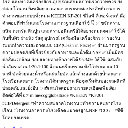
โรค และทำให้เครื่องจักร-อุปกรณ์เสื่อมสภาพเร็วกว่าที่ควร ยิ่ง
ปล่อยไว้นาน ยิ่งขจัดยาก และอาจกระทบต่อประสิทธิภาพการ
ทำงานของระบบทั้งหมด KEEEN KF-201 ซีไอพี ดีเทอร์เจนท์ คือ
คำตอบที่ฟาร์มและโรงงานมาตรฐานเลือกใช้ 👇 ✅ ขจัดคราบ
สนิม ตะกรัน หินปูน และคราบอนินทรีย์ได้อย่างหมดจด ✅ ใช้ได้
กับพื้นผิว ฝาผนัง วัสดุ อุปกรณ์ เครื่องมือ เครื่องจักร ✅ รองรับ
ระบบทำความสะอาดแบบ CIP (Clean-in-Place) ✅ ผ่านมาตรฐาน
ความปลอดภัยที่เกี่ยวข้องกับอาหารและน้ำดื่ม NSF ✅ เป็นมิตร
ต่อสิ่งแวดล้อม ย่อยสลายทางชีวภาพได้ 95.34% วิธีใช้: ผสมกับ
น้ำอัตราส่วน 1:20-1:100 ฉีดพ่นหรือเทราด ทิ้งไว้ประมาณ 10
นาที ขัดด้วยฟองน้ำหรือแผ่นใยขัด แล้วล้างออกด้วยน้ำสะอาด
โรงเรือนสะอาด โรงงานได้มาตรฐาน คือจุดเริ่มต้นของผลผลิตที่
ปลอดภัยและยั่งยืน ✨ 📩 สนใจสอบถามรายละเอียดเพิ่มเติม
ติดต่อได้ที่ 👉 m.me/ccgtglobaltrade #KEEEN #KF201
#CIPDetergent #ทำความสะอาดโรงงาน #ทำความสะอาดโรง
เรือน #โรงงานอาหาร #โรงเชือด #มาตรฐานNSF #CCGT #ซีซี
โกลบอลเทรด