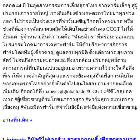
ตลอด 44 ปี ในอุตสาหกรรมการเลี้ยงสุกรไทย จากฟาร์มเล็กๆ สู่ผู้
ประกอบการรายใหญ่ เราเดินเคียงข้างเกษตรกรไทยมาทุกช่วง
เวลา ไม่ว่าจะเป็นช่วงเวลาที่ฟาร์มเผชิญวิกฤตโรคระบาด หรือ
ช่วงที่ต้องการพัฒนาผลผลิตให้เติบโตอย่างมั่นคง CCGT ไม่ได้
เป็นแค่ “ผู้จำหน่ายสินค้า” แต่คือ “พันธมิตร” ที่พร้อม: ออกแบบ
โปรแกรมโภชนาการเฉพาะฟาร์ม ให้คำปรึกษาการจัดการ
ฟาร์มโดยทีมผู้เชี่ยวชาญ ดูแลครบทุกมิติ ตั้งแต่อาหาร สุขภาพ
สัตว์ ไปจนถึงความสะอาดและสิ่งแวดล้อม ปรับกลยุทธ์ตาม
สถานการณ์ที่เปลี่ยนแปลงอยู่เสมอ เพราะความไว้วางใจ คือสิ่ง
ที่เราให้ความสำคัญที่สุด และเราจะยังคงมุ่งมั่นเพื่อการเติบโต
ของเกษตรกรไทยอย่างยั่งยืนต่อไป สนใจสอบถามรายละเอียด
เพิ่มเติม ติดต่อได้ที่ m.me/ccgtglobaltrade #CCGT #ซีซีโกลบอล
เทรด #ผู้เชี่ยวชาญด้านโภชนาการสุกร #ฟาร์มสุกร #เกษตรกร
เลี้ยงหมู #พันธมิตรฟาร์ม #ฟาร์มยั่งยืน #44ปีแห่งความเชี่ยวชาญ
อ่านเพิ่มเติม »
Lipimate อิมัลซิไฟเออร์ 3 สารออกฤทธิ์ เพื่อสูตรอาหาร