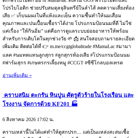
ติก-พรีไบโอติก อย่าง Mama-lac ที่เสริม GOS พรีไบโอติกและ
โปรไบโอติก ช่วยปรับสมดุลจุลินทรีย์ในลำไส้ ลดความเสี่ยงท้อง
เสีย ✅ เก็บนมผงในที่แห้งและเย็น ความชื้นทำให้นมเสื่อม
คุณภาพและปนเปื้อนเชื้อราได้ง่าย โปรแกรมป้อนนมที่ดี ไม่ใช่
แค่เรื่อง “ให้กินอิ่ม” แต่คือการดูแลระบบย่อยอาหารให้พร้อม
สำหรับการเติบโตในทุกช่วงวัย 🌱 📩 สนใจสอบถามรายละเอียด
เพิ่มเติม ติดต่อได้ที่ 👉 m.me/ccgtglobaltrade #MamaLac #มามา
แลค #นมทดแทนลูกสุกร #ลูกสุกรท้องเสีย #โปรแกรมป้อนนม
#ฟาร์มสุกร #เกษตรกรเลี้ยงหมู #CCGT #ซีซีโกลบอลเทรด
อ่านเพิ่มเติม »
คราบสนิม ตะกรัน หินปูน ศัตรูตัวร้ายในโรงเรือน และ
โรงงาน จัดการด้วย KF201 🏭
6 สิงหาคม 2026
17:02 น.
คราบเหล่านี้ไม่ได้แค่ทำให้ดูสกปรก… แต่เป็นแหล่งสะสมเชื้อ