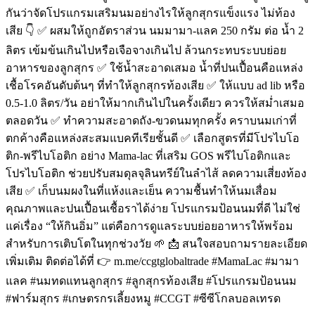
กันว่าจัดโปรแกรมเสริมนมอย่างไรให้ลูกสุกรแข็งแรง ไม่ท้อง
เสีย 👇 ✅ ผสมให้ถูกอัตราส่วน นมมามา-แลค 250 กรัม ต่อ น้ำ 2
ลิตร เข้มข้นเกินไปหรือเจือจางเกินไป ล้วนกระทบระบบย่อย
อาหารของลูกสุกร ✅ ใช้น้ำสะอาดเสมอ น้ำที่ปนเปื้อนคือแหล่ง
เชื้อโรคอันดับต้นๆ ที่ทำให้ลูกสุกรท้องเสีย ✅ ให้แบบ ad lib หรือ
0.5-1.0 ลิตร/วัน อย่าให้มากเกินไปในครั้งเดียว ควรให้สม่ำเสมอ
ตลอดวัน ✅ ทำความสะอาดถัง-ขวดนมทุกครั้ง คราบนมเก่าที่
ตกค้างคือแหล่งสะสมแบคทีเรียชั้นดี ✅ เลือกสูตรที่มีโปรไบโอ
ติก-พรีไบโอติก อย่าง Mama-lac ที่เสริม GOS พรีไบโอติกและ
โปรไบโอติก ช่วยปรับสมดุลจุลินทรีย์ในลำไส้ ลดความเสี่ยงท้อง
เสีย ✅ เก็บนมผงในที่แห้งและเย็น ความชื้นทำให้นมเสื่อม
คุณภาพและปนเปื้อนเชื้อราได้ง่าย โปรแกรมป้อนนมที่ดี ไม่ใช่
แค่เรื่อง “ให้กินอิ่ม” แต่คือการดูแลระบบย่อยอาหารให้พร้อม
สำหรับการเติบโตในทุกช่วงวัย 🌱 📩 สนใจสอบถามรายละเอียด
เพิ่มเติม ติดต่อได้ที่ 👉 m.me/ccgtglobaltrade #MamaLac #มามา
แลค #นมทดแทนลูกสุกร #ลูกสุกรท้องเสีย #โปรแกรมป้อนนม
#ฟาร์มสุกร #เกษตรกรเลี้ยงหมู #CCGT #ซีซีโกลบอลเทรด