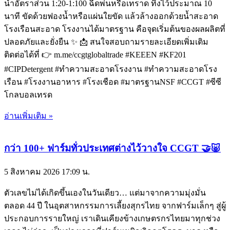
น้ำอัตราส่วน 1:20-1:100 ฉีดพ่นหรือเทราด ทิ้งไว้ประมาณ 10
นาที ขัดด้วยฟองน้ำหรือแผ่นใยขัด แล้วล้างออกด้วยน้ำสะอาด
โรงเรือนสะอาด โรงงานได้มาตรฐาน คือจุดเริ่มต้นของผลผลิตที่
ปลอดภัยและยั่งยืน ✨ 📩 สนใจสอบถามรายละเอียดเพิ่มเติม
ติดต่อได้ที่ 👉 m.me/ccgtglobaltrade #KEEEN #KF201
#CIPDetergent #ทำความสะอาดโรงงาน #ทำความสะอาดโรง
เรือน #โรงงานอาหาร #โรงเชือด #มาตรฐานNSF #CCGT #ซีซี
โกลบอลเทรด
อ่านเพิ่มเติม »
กว่า 100+ ฟาร์มทั่วประเทศต่างไว้วางใจ CCGT 🤝🐷
5 สิงหาคม 2026
17:09 น.
ตัวเลขไม่ได้เกิดขึ้นเองในวันเดียว… แต่มาจากความมุ่งมั่น
ตลอด 44 ปี ในอุตสาหกรรมการเลี้ยงสุกรไทย จากฟาร์มเล็กๆ สู่ผู้
ประกอบการรายใหญ่ เราเดินเคียงข้างเกษตรกรไทยมาทุกช่วง