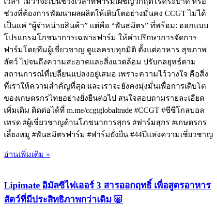
เวลา ไม่ว่าจะเป็นช่วงเวลาที่ฟาร์มเผชิญวิกฤตโรคระบาด หรือ
ช่วงที่ต้องการพัฒนาผลผลิตให้เติบโตอย่างมั่นคง CCGT ไม่ได้
เป็นแค่ “ผู้จำหน่ายสินค้า” แต่คือ “พันธมิตร” ที่พร้อม: ออกแบบ
โปรแกรมโภชนาการเฉพาะฟาร์ม ให้คำปรึกษาการจัดการ
ฟาร์มโดยทีมผู้เชี่ยวชาญ ดูแลครบทุกมิติ ตั้งแต่อาหาร สุขภาพ
สัตว์ ไปจนถึงความสะอาดและสิ่งแวดล้อม ปรับกลยุทธ์ตาม
สถานการณ์ที่เปลี่ยนแปลงอยู่เสมอ เพราะความไว้วางใจ คือสิ่ง
ที่เราให้ความสำคัญที่สุด และเราจะยังคงมุ่งมั่นเพื่อการเติบโต
ของเกษตรกรไทยอย่างยั่งยืนต่อไป สนใจสอบถามรายละเอียด
เพิ่มเติม ติดต่อได้ที่ m.me/ccgtglobaltrade #CCGT #ซีซีโกลบอล
เทรด #ผู้เชี่ยวชาญด้านโภชนาการสุกร #ฟาร์มสุกร #เกษตรกร
เลี้ยงหมู #พันธมิตรฟาร์ม #ฟาร์มยั่งยืน #44ปีแห่งความเชี่ยวชาญ
อ่านเพิ่มเติม »
Lipimate อิมัลซิไฟเออร์ 3 สารออกฤทธิ์ เพื่อสูตรอาหาร
สัตว์ที่มีประสิทธิภาพกว่าเดิม 🐷