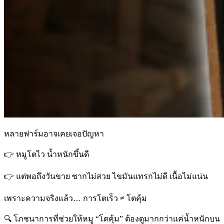
หลายฟาร์มอาจเคยเจอปัญหา
👉 หมูโตไว น้ำหนักขึ้นดี
👉 แต่พอถึงวันขาย ซากไม่สวย ไขมันแทรกไม่ดี เนื้อไม่แน่น
เพราะความจริงแล้ว… การโตเร็ว ≠ โตคุ้ม
🔍 โภชนาการที่ช่วยให้หมู “โตคุ้ม” ต้องดูมากกว่าแค่น้ำหนักบน