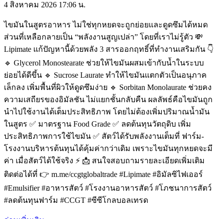
4 สิงหาคม 2026
17:06 น.
ไขมันในสูตรอาหาร ไม่ใช่ทุกหยดจะถูกย่อยและดูดซึมได้หมด
ส่วนที่เหลือกลายเป็น “พลังงานสูญเปล่า” โดยที่เราไม่รู้ตัว 💸
Lipimate แก้ปัญหานี้ด้วยพลัง 3 สารออกฤทธิ์ที่ทำงานเสริมกัน 👇
🔹 Glycerol Monostearate ช่วยให้ไขมันผสมเข้ากับน้ำในระบบ
ย่อยได้ดีขึ้น 🔹 Sucrose Laurate ทำให้ไขมันแตกตัวเป็นอนุภาค
เล็กลง เพิ่มพื้นที่ผิวให้ดูดซึมง่าย 🔹 Sorbitan Monolaurate ช่วยคง
ความเสถียรของอิมัลชัน ไม่แยกชั้นกลับคืน ผลลัพธ์คือไขมันถูก
นำไปใช้งานได้เต็มประสิทธิภาพ โดยไม่ต้องเพิ่มปริมาณน้ำมัน
ในสูตร ✅ มาตรฐาน Food Grade ✅ ลดต้นทุนวัตถุดิบ เพิ่ม
ประสิทธิภาพการใช้ไขมัน ✅ สัตว์ได้รับพลังงานเต็มที่ ฟาร์ม-
โรงงานบริหารต้นทุนได้คุ้มค่ากว่าเดิม เพราะไขมันทุกหยดจะมี
ค่า เมื่อสัตว์ได้ใช้จริง ⚡ 📩 สนใจสอบถามรายละเอียดเพิ่มเติม
ติดต่อได้ที่ 👉 m.me/ccgtglobaltrade #Lipimate #อิมัลซิไฟเออร์
#Emulsifier #อาหารสัตว์ #โรงงานอาหารสัตว์ #โภชนาการสัตว์
#ลดต้นทุนฟาร์ม #CCGT #ซีซีโกลบอลเทรด