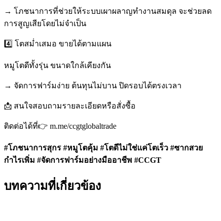
→ โภชนาการที่ช่วยให้ระบบเผาผลาญทำงานสมดุล จะช่วยลด
การสูญเสียโดยไม่จำเป็น
4️⃣ โตสม่ำเสมอ ขายได้ตามแผน
หมูโตดีทั้งรุ่น ขนาดใกล้เคียงกัน
→ จัดการฟาร์มง่าย ต้นทุนไม่บาน ปิดรอบได้ตรงเวลา
📩 สนใจสอบถามรายละเอียดหรือสั่งซื้อ
ติดต่อได้ที่👉 m.me/ccgtglobaltrade
#
โภชนาการสุกร #
หมูโตคุ้ม #
โตดีไม่ใช่แค่โตเร็ว #
ซากสวย
กำไรเพิ่ม #
จัดการฟาร์มอย่างมืออาชีพ #CCGT
บทความที่เกี่ยวข้อง