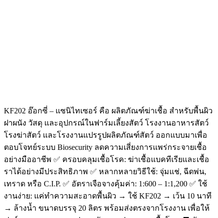
KF202 อ๊อกซี่ – แซนิไทเซอร์ คือ ผลิตภัณฑ์ฆ่าเชื้อ สำหรับพื้นผิว
ฝาผนัง วัสดุ และอุปกรณ์ในฟาร์มเลี้ยงสัตว์ โรงงานอาหารสัตว์
โรงฆ่าสัตว์ และโรงงานแปรรูปผลิตภัณฑ์สัตว์ ออกแบบมาเพื่อ
ตอบโจทย์ระบบ Biosecurity ลดความเสี่ยงการแพร่กระจายเชื้อ
อย่างมืออาชีพ ✅ ครอบคลุมเชื้อโรค: ฆ่าเชื้อแบคทีเรียและเชื้อ
ราได้อย่างมีประสิทธิภาพ ✅ หลากหลายวิธีใช้: จุ่มแช่, ฉีดพ่น,
เทราด หรือ C.I.P. ✅ อัตราเจือจางคุ้มค่า: 1:600 – 1:1,200 ✅ ใช้
งานง่าย: แค่ทำความสะอาดพื้นผิว → ใช้ KF202 → เว้น 10 นาที
→ ล้างน้ำ ขนาดบรรจุ 20 ลิตร พร้อมส่งตรงจากโรงงาน เพื่อให้