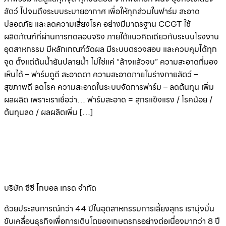
สัตว์ ไปจนถึงระบบระบายอากาศ เพื่อให้ทุกส่วนในฟาร์ม สะอาด
ปลอดภัย และลดความเสี่ยงโรค อย่างมีมาตรฐาน CCGT ใช้
ผลิตภัณฑ์ที่ผ่านการทดสอบจริง ภายใต้แนวคิดเดียวกับระบบโรงงาน
อุตสาหกรรม มีหลักเกณฑ์วัดผล มีระบบตรวจสอบ และควบคุมได้ทุก
จุด ตั้งแต่ต้นน้ำยันปลายน้ำ ไม่ใช่แค่ “ล้างแล้วจบ” ความสะอาดที่มอง
เห็นได้ – ฟาร์มดูดี สะอาดตา ความสะอาดภายในร่างกายสัตว์ –
สุขภาพดี ลดโรค ความสะอาดในระบบจัดการฟาร์ม – ลดต้นทุน เพิ่ม
ผลผลิต เพราะเราเชื่อว่า… ฟาร์มสะอาด = สุกรแข็งแรง / โรคน้อย /
ต้นทุนลด / ผลผลิตเพิ่ม […]
บริษัท ซีซี โกบอล เทรด จำกัด
ด้วยประสบการณ์กว่า 44 ปีในอุตสาหกรรมการเลี้ยงสุกร เรามุ่งมั่น
ขับเคลื่อนธุรกิจเพื่อการเติบโตของเกษตรกรอย่างต่อเนื่องมากว่า 8 ปี