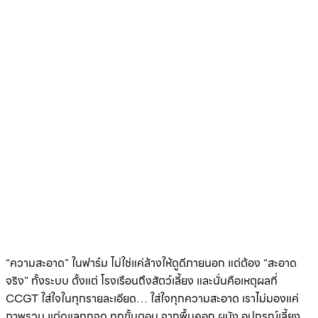
“ความสะอาด” ในฟาร์ม ไม่ใช่แค่ล้างให้ดูดีภายนอก แต่ต้อง “สะอาด
จริง” ทั้งระบบ ตั้งแต่ โรงเรือนถึงสัตว์เลี้ยง และนั่นคือเหตุผลที่
CCGT ใส่ใจในทุกรายละเอียด… ใส่ใจทุกความสะอาด เราไม่มองแค่
ภาพรวม แต่ดูแลทุกจุด ทุกขั้นตอน จากพื้นคอก ผนัง อุปกรณ์เลี้ยง